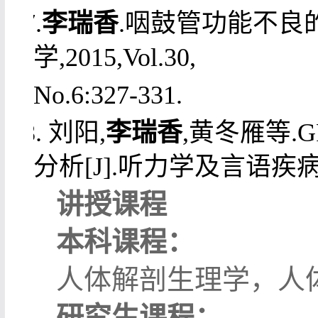
7.
李
瑞香
.咽鼓管功能不良
学,2015,Vol.30,
No.6:327-331.
8. 刘阳,
李瑞香
,黄冬雁等.
分析[J].听力学及言语疾病杂志,2
讲授课程
本科课程：
人体解剖生理学，人
研究生课程：