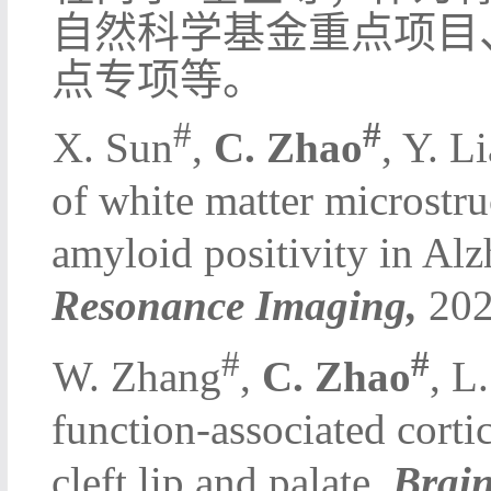
自然科学基金重点项目
点专项等。
#
#
l
X. Sun
,
C. Zhao
, Y. L
of white matter microstru
amyloid positivity in Alz
Resonance Imaging,
202
#
#
l
W. Zhang
,
C. Zhao
, L
function-associated corti
cleft lip and palate,
Brain