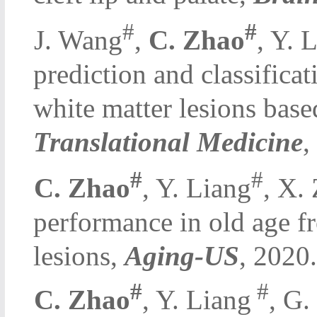
#
#
l
J. Wang
,
C. Zhao
, Y. 
prediction and classifica
white matter lesions bas
Translational Medicine
,
#
#
l
C. Zhao
, Y. Liang
, X. 
performance in old age fr
lesions,
Aging-US
, 2020.
#
#
l
C. Zhao
, Y. Liang
, G.