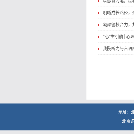
以感官为笔，绘
明晰成长路径，
凝聚警校合力，
“心”生引航│心
我院听力与言语
地址：北
北京语